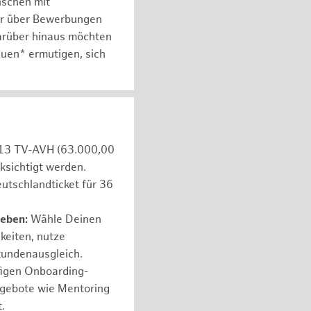
nschen mit
er über Bewerbungen
arüber hinaus möchten
auen* ermutigen, sich
e 13 TV-AVH (63.000,00
ksichtigt werden.
utschlandticket für 36
leben:
Wähle Deinen
hkeiten, nutze
tundenausgleich.
figen Onboarding-
ngebote wie Mentoring
.