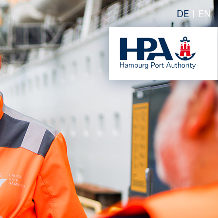
DE
EN