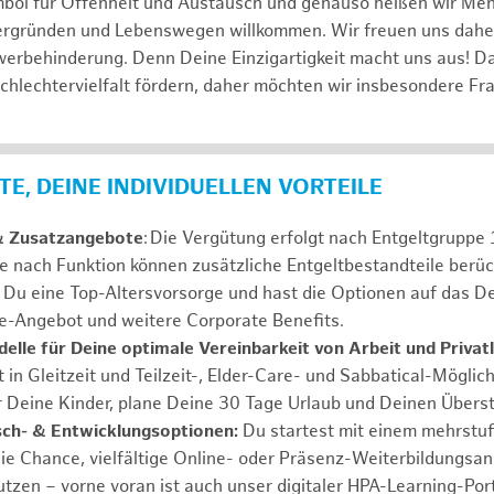
mbol für Offenheit und Austausch und genauso heißen wir Me
tergründen und Lebenswegen willkommen. Wir freuen uns dah
erbehinderung. Denn Deine Einzigartigkeit macht uns aus! D
schlechtervielfalt fördern, daher möchten wir insbesondere Fr
E, DEINE INDIVIDUELLEN VORTEILE
& Zusatzangebote
: Die Vergütung erfolgt nach Entgeltgrupp
Je nach Funktion können zusätzliche Entgeltbestandteile berüc
Du eine Top-Altersvorsorge und hast die Optionen auf das De
e-Angebot und weitere Corporate Benefits.
elle für Deine optimale Vereinbarkeit von Arbeit und Privat
 in Gleitzeit und Teilzeit-, Elder-Care- und Sabbatical-Möglic
r Deine Kinder, plane Deine 30 Tage Urlaub und Deinen Übers
ch- & Entwicklungsoptionen:
Du startest mit einem mehrstu
ie Chance, vielfältige Online- oder Präsenz-Weiterbildungsa
tzen – vorne voran ist auch unser digitaler HPA-Learning-Port