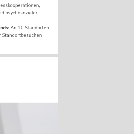
nesskooperationen,
nd psychosozialer
unds:
An 10 Standorten
er Standortbesuchen