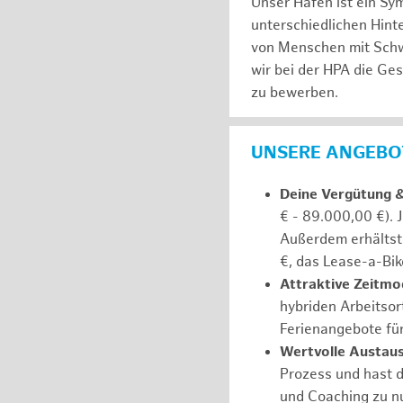
Unser Hafen ist ein Sy
unterschiedlichen Hin
von Menschen mit Schw
wir bei der HPA die Ge
zu bewerben.
UNSERE ANGEBOT
Deine Vergütung 
€ - 89.000,00 €). 
Außerdem erhältst 
€, das Lease-a-Bik
Attraktive Zeitmod
hybriden Arbeitsort
Ferienangebote fü
Wertvolle Austaus
Prozess und hast d
und Coaching zu nu