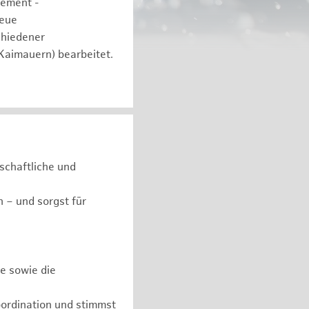
gement -
neue
chiedener
 Kaimauern) bearbeitet.
schaftliche und
 – und sorgst für
e sowie die
ordination und stimmst