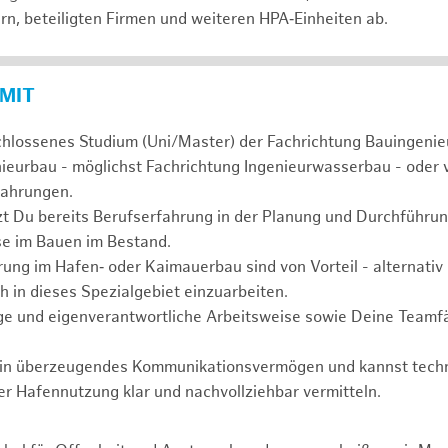
rn, beteiligten Firmen und weiteren HPA‑Einheiten ab.
 MIT
chlossenes Studium (Uni/Master) der Fachrichtung Bauingenie
nieurbau - möglichst Fachrichtung Ingenieurwasserbau - oder 
fahrungen.
tzt Du bereits Berufserfahrung in der Planung und Durchfüh
se im Bauen im Bestand.
ung im Hafen‑ oder Kaimauerbau sind von Vorteil - alternativ 
h in dieses Spezialgebiet einzuarbeiten.
ge und eigenverantwortliche Arbeitsweise sowie Deine Teamfä
ein überzeugendes Kommunikationsvermögen und kannst tech
er Hafennutzung klar und nachvollziehbar vermitteln.