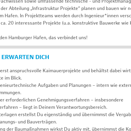
Fachwissen sowie umfassende technische - und Projektmana
 der Abteilung „Infrastruktur Projekte“ planen und bauen wir 
im Hafen. In Projektteams werden durch Ingenieur*innen vers
 ca. 20 interessante Projekte (u.a. konstruktive Bauwerke wie
 den Hamburger Hafen, das verbindet uns!
 ERWARTEN DICH
erst anspruchsvolle Kaimauerprojekte und behältst dabei wirt
e im Blick.
genieurtechnische Aufgaben und Planungen – intern wie extern
timmungen.
der erforderlichen Genehmigungsverfahren – insbesondere
erfahren – liegt in Deinem Verantwortungsbereich.
erlagen erstellst Du eigenständig und übernimmst die Vergab
anungs‑ und Bauverträgen.
ng der Baumaßnahmen wirkst Du aktiv mit, übernimmst die Ko