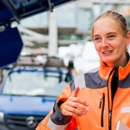
d-Center der HPA
cht aller Verkehrsmeldungen im Hafen am