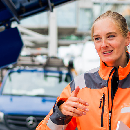
d-Center der HPA
cht aller Verkehrsmeldungen im Hafen am