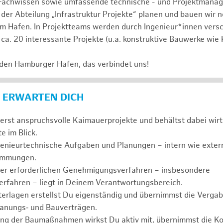
Fachwissen sowie umfassende technische - und Projektmana
 der Abteilung „Infrastruktur Projekte“ planen und bauen wir 
im Hafen. In Projektteams werden durch Ingenieur*innen vers
 ca. 20 interessante Projekte (u.a. konstruktive Bauwerke wie
 den Hamburger Hafen, das verbindet uns!
 ERWARTEN DICH
erst anspruchsvolle Kaimauerprojekte und behältst dabei wirt
e im Blick.
genieurtechnische Aufgaben und Planungen – intern wie extern
timmungen.
der erforderlichen Genehmigungsverfahren – insbesondere
erfahren – liegt in Deinem Verantwortungsbereich.
erlagen erstellst Du eigenständig und übernimmst die Vergab
anungs‑ und Bauverträgen.
ng der Baumaßnahmen wirkst Du aktiv mit, übernimmst die Ko