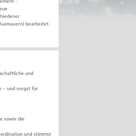
gement -
neue
chiedener
 Kaimauern) bearbeitet.
schaftliche und
 – und sorgst für
e sowie die
ordination und stimmst