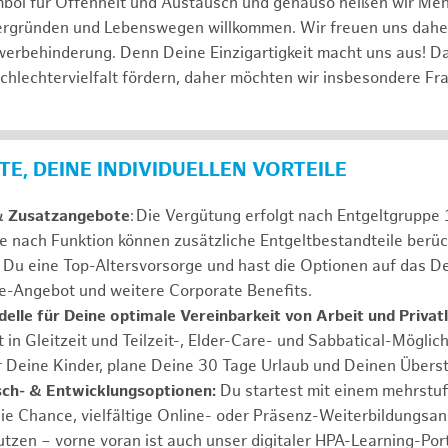
mbol für Offenheit und Austausch und genauso heißen wir Me
tergründen und Lebenswegen willkommen. Wir freuen uns dah
erbehinderung. Denn Deine Einzigartigkeit macht uns aus! D
schlechtervielfalt fördern, daher möchten wir insbesondere Fr
E, DEINE INDIVIDUELLEN VORTEILE
& Zusatzangebote
: Die Vergütung erfolgt nach Entgeltgrupp
Je nach Funktion können zusätzliche Entgeltbestandteile berüc
Du eine Top-Altersvorsorge und hast die Optionen auf das De
e-Angebot und weitere Corporate Benefits.
elle für Deine optimale Vereinbarkeit von Arbeit und Privat
 in Gleitzeit und Teilzeit-, Elder-Care- und Sabbatical-Möglic
r Deine Kinder, plane Deine 30 Tage Urlaub und Deinen Übers
ch- & Entwicklungsoptionen:
Du startest mit einem mehrstu
ie Chance, vielfältige Online- oder Präsenz-Weiterbildungsa
tzen – vorne voran ist auch unser digitaler HPA-Learning-Port