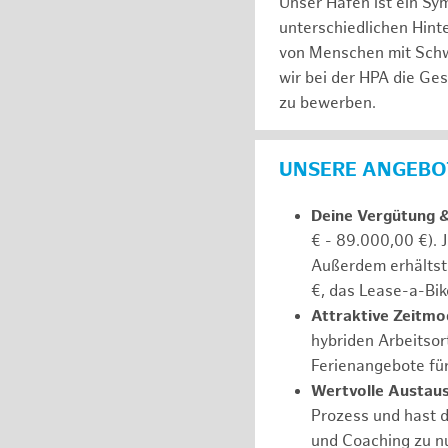
Unser Hafen ist ein Sy
unterschiedlichen Hin
von Menschen mit Schw
wir bei der HPA die Ge
zu bewerben.
UNSERE ANGEBOT
Deine Vergütung 
€ - 89.000,00 €). 
Außerdem erhältst 
€, das Lease-a-Bik
Attraktive Zeitmod
hybriden Arbeitsort
Ferienangebote fü
Wertvolle Austaus
Prozess und hast d
und Coaching zu nu