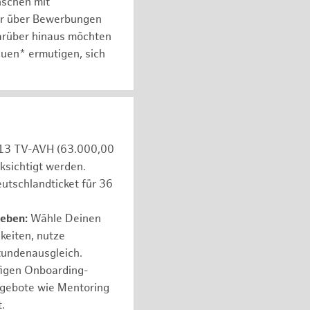
nschen mit
er über Bewerbungen
arüber hinaus möchten
auen* ermutigen, sich
e 13 TV-AVH (63.000,00
ksichtigt werden.
utschlandticket für 36
leben:
Wähle Deinen
hkeiten, nutze
tundenausgleich.
figen Onboarding-
ngebote wie Mentoring
.