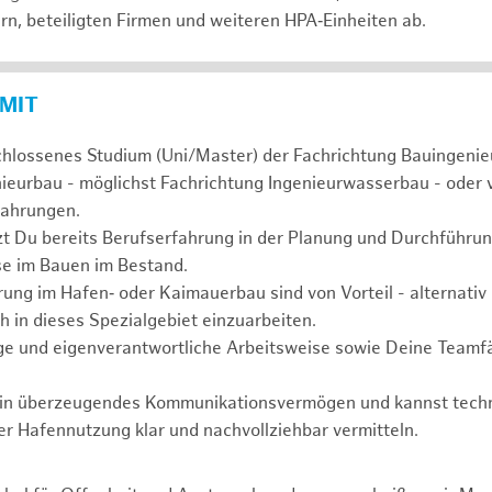
rn, beteiligten Firmen und weiteren HPA‑Einheiten ab.
 MIT
chlossenes Studium (Uni/Master) der Fachrichtung Bauingenie
nieurbau - möglichst Fachrichtung Ingenieurwasserbau - oder 
fahrungen.
tzt Du bereits Berufserfahrung in der Planung und Durchfüh
se im Bauen im Bestand.
ung im Hafen‑ oder Kaimauerbau sind von Vorteil - alternativ 
h in dieses Spezialgebiet einzuarbeiten.
ge und eigenverantwortliche Arbeitsweise sowie Deine Teamfä
ein überzeugendes Kommunikationsvermögen und kannst tech
er Hafennutzung klar und nachvollziehbar vermitteln.