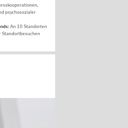
nesskooperationen,
nd psychosozialer
unds:
An 10 Standorten
er Standortbesuchen