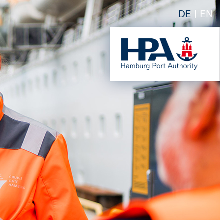
DE
EN