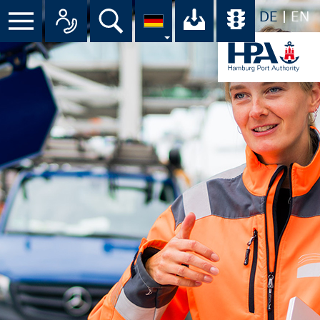
DE
EN
Menü
Alle Ansprechpartner im Überbli
Suche
Ihr Download-C
Übersicht