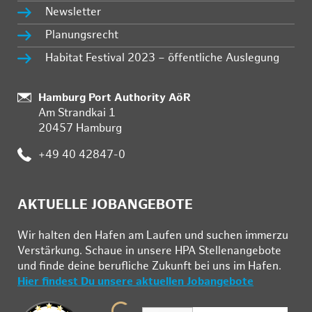
Newsletter
Planungsrecht
Habitat Festival 2023 – öffentliche Auslegung
Standort:
Hamburg Port Authority AöR
Am Strandkai 1
20457 Hamburg
Telefon:
+49 40 42847-0
AKTUELLE JOBANGEBOTE
Wir hal­ten den Ha­fen am Lau­fen und su­chen im­mer­zu
Ver­stär­kung. Schau­e in un­se­re HPA Stel­len­an­ge­bo­te
und fin­de deine be­ruf­li­che Zu­kunft bei uns im Ha­fen.
Hier findest Du unsere aktuellen Jobangebote