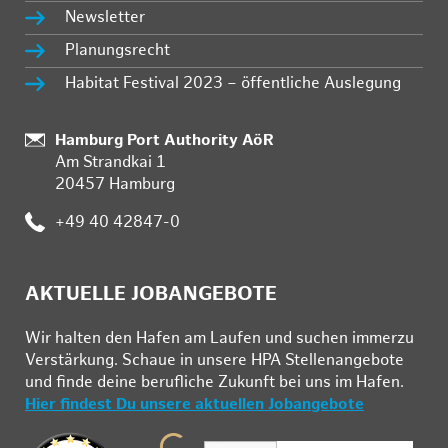
Newsletter
Planungsrecht
Habitat Festival 2023 – öffentliche Auslegung
:
Hamburg Port Authority AöR
Am Strandkai 1
20457 Hamburg
:
+49 40 42847-0
AKTUELLE JOBANGEBOTE
Wir hal­ten den Ha­fen am Lau­fen und su­chen im­mer­zu
Ver­stär­kung. Schau­e in un­se­re HPA Stel­len­an­ge­bo­te
und fin­de deine be­ruf­li­che Zu­kunft bei uns im Ha­fen.
Hier findest Du unsere aktuellen Jobangebote