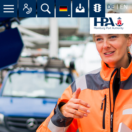
DE
EN
Menü
Alle Ansprechpartner im Überbli
Suche
Ihr Download-C
Übersicht