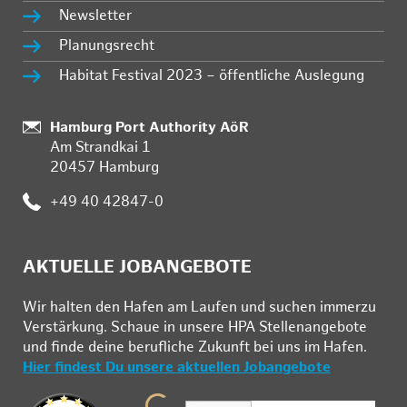
Newsletter
Planungsrecht
Habitat Festival 2023 – öffentliche Auslegung
:
Hamburg Port Authority AöR
Am Strandkai 1
20457 Hamburg
:
+49 40 42847-0
AKTUELLE JOBANGEBOTE
Wir hal­ten den Ha­fen am Lau­fen und su­chen im­mer­zu
Ver­stär­kung. Schau­e in un­se­re HPA Stel­len­an­ge­bo­te
und fin­de deine be­ruf­li­che Zu­kunft bei uns im Ha­fen.
Hier findest Du unsere aktuellen Jobangebote