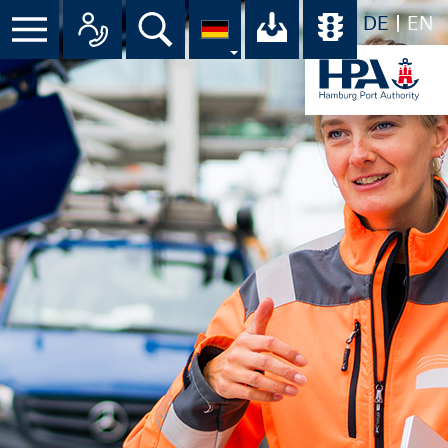
DE
EN
Menü
Alle Ansprechpartner im Überbli
Suche
Ihr Download-C
Übersicht