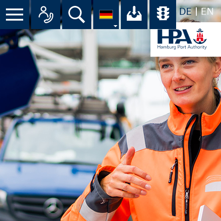
DE
EN
Suche
Ihr Download-C
Übersicht