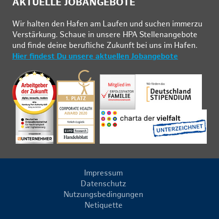
AKTUELLE JOBANGEBOTE
Wir hal­ten den Ha­fen am Lau­fen und su­chen im­mer­zu
Ver­stär­kung. Schau­e in un­se­re HPA Stel­len­an­ge­bo­te
und fin­de deine be­ruf­li­che Zu­kunft bei uns im Ha­fen.
Hier findest Du unsere aktuellen Jobangebote
Impressum
Datenschutz
Nutzungsbedingungen
Netiquette