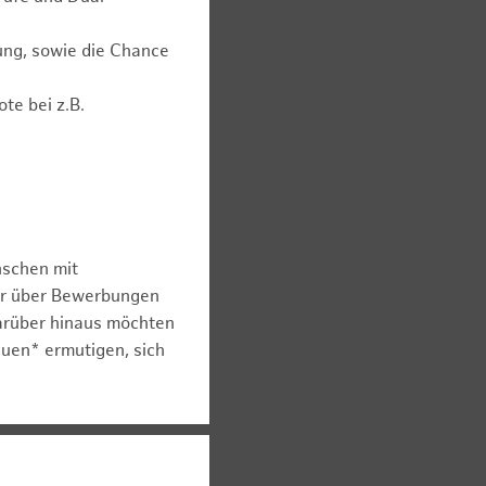
ung, sowie die Chance
te bei z.B.
nschen mit
er über Bewerbungen
arüber hinaus möchten
auen* ermutigen, sich