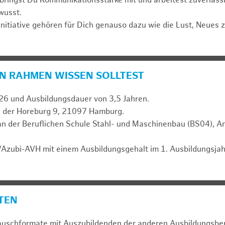
bringst Du Kommunikationsstärke mit und arbeitest zuverläss
wusst.
initiative gehören für Dich genauso dazu wie die Lust, Neues z
N RAHMEN WISSEN SOLLTEST
26 und Ausbildungsdauer von 3,5 Jahren.
n der Horeburg 9, 21097 Hamburg.
an der Beruflichen Schule Stahl- und Maschinenbau (BS04), 
Azubi-AVH mit einem Ausbildungsgehalt im 1. Ausbildungsjah
ETEN
uschformate mit Auszubildenden der anderen Ausbildungsbe