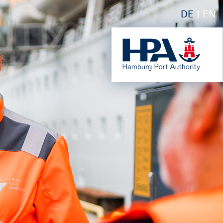
DE
EN