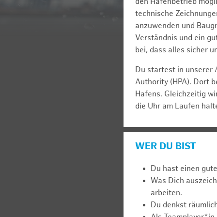
den Hafenbetrieb mögli
technische Zeichnungen
anzuwenden und Baugru
Verständnis und ein gut
bei, dass alles sicher 
Du startest in unserer
Authority (HPA). Dort b
Hafens. Gleichzeitig w
die Uhr am Laufen halt
WER DU BIST
Du hast einen gute
Was Dich auszeich
arbeiten.
Du denkst räumlic