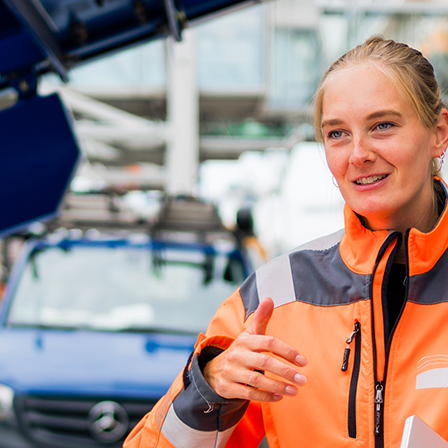
ick
d-Center der HPA
cht aller Verkehrsmeldungen im Hafen am