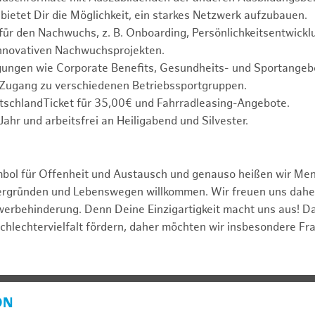
bietet Dir die Möglichkeit, ein starkes Netzwerk aufzubauen.
für den Nachwuchs, z. B. Onboarding, Persönlichkeitsentwickl
innovativen Nachwuchsprojekten.
gungen wie Corporate Benefits, Gesundheits- und Sportangebo
 Zugang zu verschiedenen Betriebssportgruppen.
tschlandTicket für 35,00€ und Fahrradleasing-Angebote.
Jahr und arbeitsfrei an Heiligabend und Silvester.
mbol für Offenheit und Austausch und genauso heißen wir Me
tergründen und Lebenswegen willkommen. Wir freuen uns dah
erbehinderung. Denn Deine Einzigartigkeit macht uns aus! D
schlechtervielfalt fördern, daher möchten wir insbesondere Fr
ON