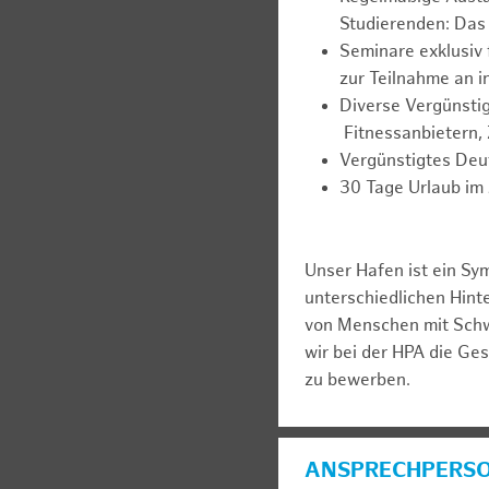
Studierenden: Das 
Seminare exklusiv 
zur Teilnahme an 
Diverse Vergünsti
Fitnessanbietern,
Vergünstigtes Deu
30 Tage Urlaub im 
Unser Hafen ist ein Sy
unterschiedlichen Hin
von Menschen mit Schw
wir bei der HPA die Ge
zu bewerben.
ANSPRECHPERS