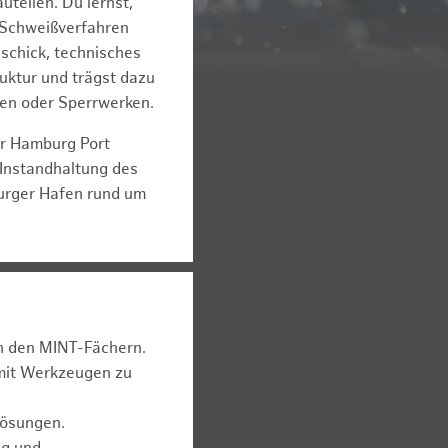
teilen. Du lernst,
 Schweißverfahren
schick, technisches
ruktur und trägst dazu
usen oder Sperrwerken.
er Hamburg Port
 Instandhaltung des
burger Hafen rund um
in den MINT-Fächern.
 mit Werkzeugen zu
Lösungen.