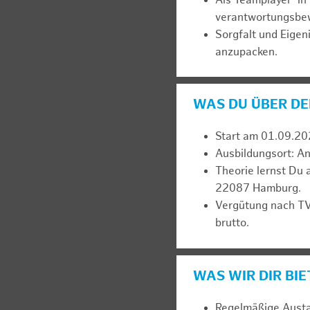
Als Teamplayer*in 
verantwortungsbe
Sorgfalt und Eigen
anzupacken.
WAS DU ÜBER DE
Start am 01.09.20
Ausbildungsort: A
Theorie lernst Du 
22087 Hamburg.
Vergütung nach TV
brutto.
WAS WIR DIR BI
Regelmäßige Austa