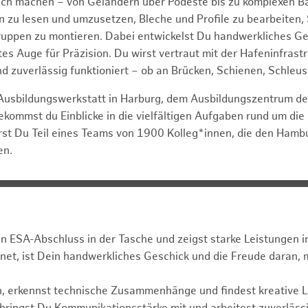
ch machen – von Geländern über Podeste bis zu komplexen Bau
 zu lesen und umzusetzen, Bleche und Profile zu bearbeiten,
ppen zu montieren. Dabei entwickelst Du handwerkliches Ge
es Auge für Präzision. Du wirst vertraut mit der Hafeninfrast
und zuverlässig funktioniert – ob an Brücken, Schienen, Schle
 Ausbildungswerkstatt in Harburg, dem Ausbildungszentrum d
ekommst du Einblicke in die vielfältigen Aufgaben rund um die
irst Du Teil eines Teams von 1900 Kolleg*innen, die den Ham
en.
n ESA-Abschluss in der Tasche und zeigst starke Leistungen 
net, ist Dein handwerkliches Geschick und die Freude daran,
h, erkennst technische Zusammenhänge und findest kreative 