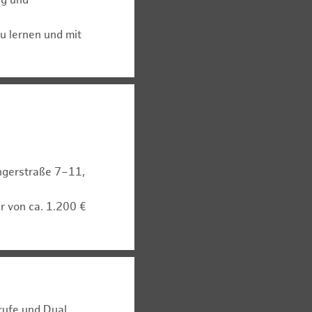
ig und
u lernen und mit
Angerstraße 7–11,
r von ca. 1.200 €
rufe und Dual