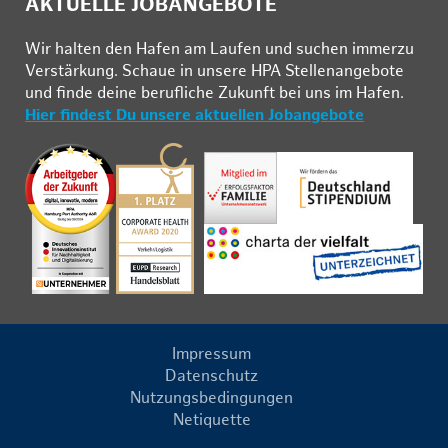
AKTUELLE JOBANGEBOTE
Wir hal­ten den Ha­fen am Lau­fen und su­chen im­mer­zu
Ver­stär­kung. Schau­e in un­se­re HPA Stel­len­an­ge­bo­te
und fin­de deine be­ruf­li­che Zu­kunft bei uns im Ha­fen.
Hier findest Du unsere aktuellen Jobangebote
Impressum
Datenschutz
Nutzungsbedingungen
Netiquette