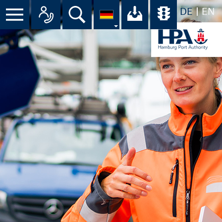
DE
EN
Suche
Ihr Download-C
Übersicht