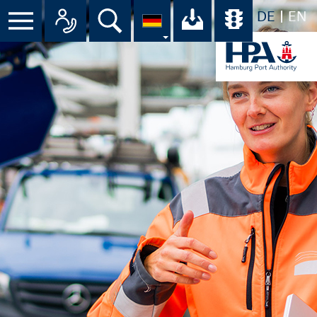
DE
EN
Menü
Alle Ansprechpartner im Überbli
Suche
Ihr Download-C
Übersicht