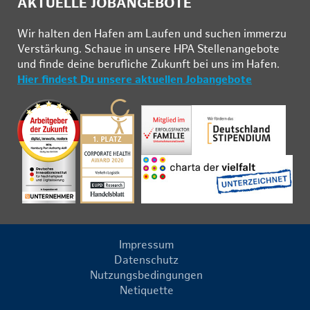
AKTUELLE JOBANGEBOTE
Wir hal­ten den Ha­fen am Lau­fen und su­chen im­mer­zu
Ver­stär­kung. Schau­e in un­se­re HPA Stel­len­an­ge­bo­te
und fin­de deine be­ruf­li­che Zu­kunft bei uns im Ha­fen.
Hier findest Du unsere aktuellen Jobangebote
Impressum
Datenschutz
Nutzungsbedingungen
Netiquette