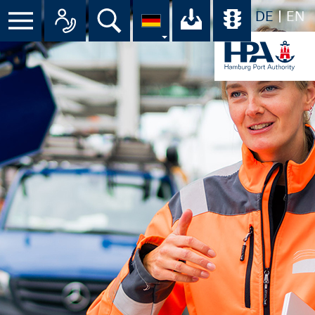
DE
EN
Suche
Ihr Download-C
Übersicht