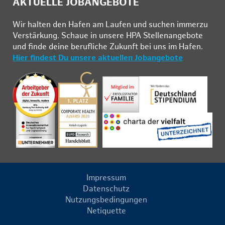
AKTUELLE JOBANGEBOTE
Wir hal­ten den Ha­fen am Lau­fen und su­chen im­mer­zu
Ver­stär­kung. Schau­e in un­se­re HPA Stel­len­an­ge­bo­te
und fin­de deine be­ruf­li­che Zu­kunft bei uns im Ha­fen.
Hier findest Du unsere aktuellen Jobangebote
Impressum
Datenschutz
Nutzungsbedingungen
Netiquette