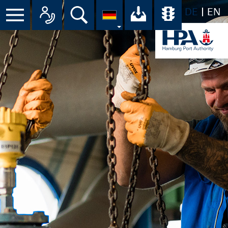
DE
EN
Menü
Alle Ansprechpartner im Überbli
Suche
Ihr Download-C
Übersicht