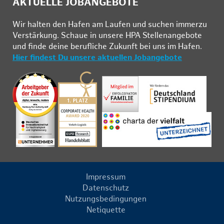
AKTUELLE JOBANGEBOTE
Wir hal­ten den Ha­fen am Lau­fen und su­chen im­mer­zu
Ver­stär­kung. Schau­e in un­se­re HPA Stel­len­an­ge­bo­te
und fin­de deine be­ruf­li­che Zu­kunft bei uns im Ha­fen.
Hier findest Du unsere aktuellen Jobangebote
Impressum
Datenschutz
Nutzungsbedingungen
Netiquette