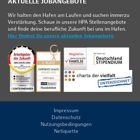
AKTUELLE JOBANGEBOTE
Wir hal­ten den Ha­fen am Lau­fen und su­chen im­mer­zu
Ver­stär­kung. Schau­e in un­se­re HPA Stel­len­an­ge­bo­te
und fin­de deine be­ruf­li­che Zu­kunft bei uns im Ha­fen.
Hier findest Du unsere aktuellen Jobangebote
Impressum
Datenschutz
Nutzungsbedingungen
Netiquette