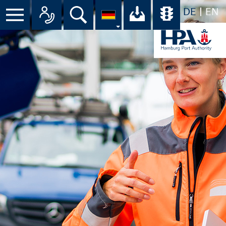
DE
EN
Suche
Ihr Download-C
Übersicht