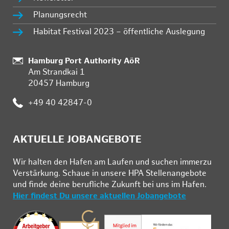
Planungsrecht
Habitat Festival 2023 – öffentliche Auslegung
:
Hamburg Port Authority AöR
Am Strandkai 1
20457 Hamburg
:
+49 40 42847-0
AKTUELLE JOBANGEBOTE
Wir hal­ten den Ha­fen am Lau­fen und su­chen im­mer­zu
Ver­stär­kung. Schau­e in un­se­re HPA Stel­len­an­ge­bo­te
und fin­de deine be­ruf­li­che Zu­kunft bei uns im Ha­fen.
Hier findest Du unsere aktuellen Jobangebote