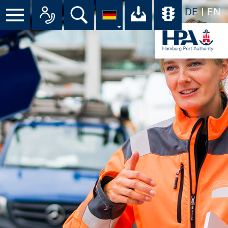
DE
EN
Suche
Ihr Download-C
Übersicht