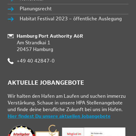
Planungsrecht
Habitat Festival 2023 – öffentliche Auslegung
Standort:
Hamburg Port Authority AöR
Am Strandkai 1
20457 Hamburg
Telefon:
+49 40 42847-0
AKTUELLE JOBANGEBOTE
Wir hal­ten den Ha­fen am Lau­fen und su­chen im­mer­zu
Ver­stär­kung. Schau­e in un­se­re HPA Stel­len­an­ge­bo­te
und fin­de deine be­ruf­li­che Zu­kunft bei uns im Ha­fen.
Hier findest Du unsere aktuellen Jobangebote