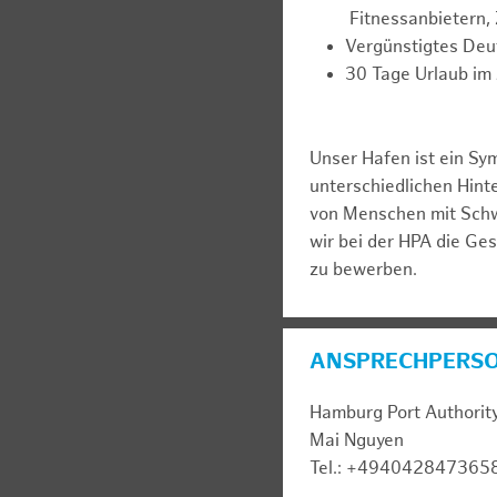
Fitnessanbietern,
Vergünstigtes Deu
30 Tage Urlaub im 
Unser Hafen ist ein Sy
unterschiedlichen Hin
von Menschen mit Schw
wir bei der HPA die Ge
zu bewerben.
ANSPRECHPERS
Hamburg Port Authorit
Mai Nguyen
Tel.: +494042847365