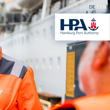
DE
EN