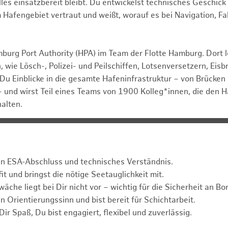
alles einsatzbereit bleibt. Du entwickelst technisches Geschi
m Hafengebiet vertraut und weißt, worauf es bei Navigation, 
mburg Port Authority (HPA) im Team der Flotte Hamburg. Dort l
 wie Lösch-, Polizei- und Peilschiffen, Lotsenversetzern, Eis
Du Einblicke in die gesamte Hafeninfrastruktur – von Brücken
 und wirst Teil eines Teams von 1900 Kolleg*innen, die den
halten.
en ESA-Abschluss und technisches Verständnis.
fit und bringst die nötige Seetauglichkeit mit.
che liegt bei Dir nicht vor – wichtig für die Sicherheit an Bor
n Orientierungssinn und bist bereit für Schichtarbeit.
ir Spaß, Du bist engagiert, flexibel und zuverlässig.