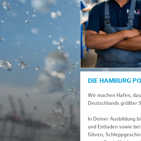
DIE HAMBURG P
Wir machen Hafen, das i
Deutschlands größter S
In Deiner Ausbildung b
und Entladen sowie be
führen, Schleppgeschir