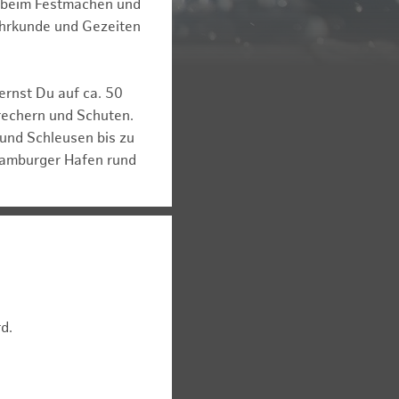
ck beim Festmachen und
Fahrkunde und Gezeiten
ernst Du auf ca. 50
brechern und Schuten.
 und Schleusen bis zu
 Hamburger Hafen rund
d.