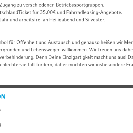
 Zugang zu verschiedenen Betriebssportgruppen.
tschlandTicket für 35,00€ und Fahrradleasing-Angebote.
Jahr und arbeitsfrei an Heiligabend und Silvester.
mbol für Offenheit und Austausch und genauso heißen wir Me
tergründen und Lebenswegen willkommen. Wir freuen uns dah
erbehinderung. Denn Deine Einzigartigkeit macht uns aus! D
schlechtervielfalt fördern, daher möchten wir insbesondere Fr
ON
y
8