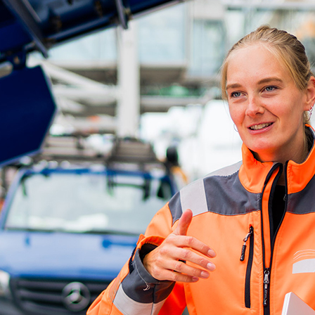
d-Center der HPA
cht aller Verkehrsmeldungen im Hafen am