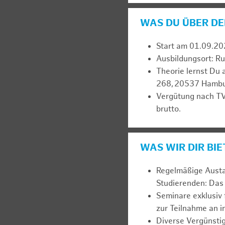
WAS DU ÜBER DE
Start am 01.09.20
Ausbildungsort: 
Theorie lernst Du 
268, 20537 Hambu
Vergütung nach TV
brutto.
WAS WIR DIR BI
Regelmäßige Austa
Studierenden: Das 
Seminare exklusiv 
zur Teilnahme an 
Diverse Vergünsti