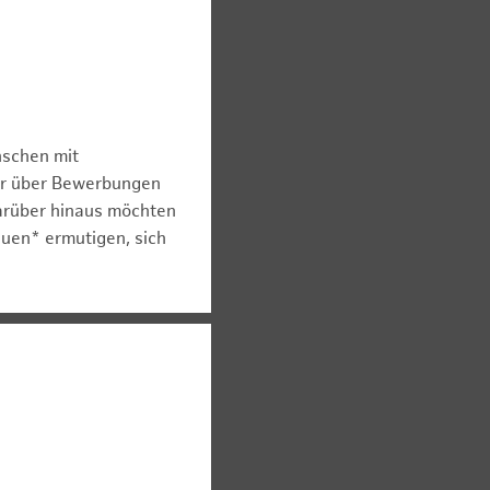
nschen mit
er über Bewerbungen
arüber hinaus möchten
auen* ermutigen, sich