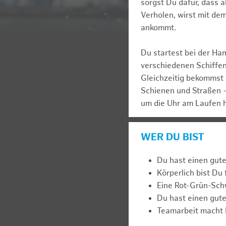
sorgst Du dafür, dass 
Verholen, wirst mit de
ankommt.
Du startest bei der Ha
verschiedenen Schiffen,
Gleichzeitig bekommst 
Schienen und Straßen –
um die Uhr am Laufen 
WER DU BIST
Du hast einen gut
Körperlich bist Du 
Eine Rot-Grün-Schwä
Du hast einen gute
Teamarbeit macht D