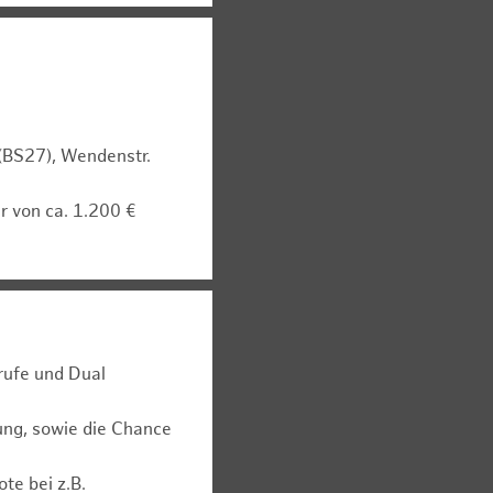
 (BS27), Wendenstr.
r von ca. 1.200 €
rufe und Dual
ung, sowie die Chance
te bei z.B.