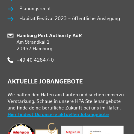
Planungsrecht
Habitat Festival 2023 – öffentliche Auslegung
Standort:
Hamburg Port Authority AöR
Am Strandkai 1
20457 Hamburg
Telefon:
+49 40 42847-0
AKTUELLE JOBANGEBOTE
Wir hal­ten den Ha­fen am Lau­fen und su­chen im­mer­zu
Ver­stär­kung. Schau­e in un­se­re HPA Stel­len­an­ge­bo­te
und fin­de deine be­ruf­li­che Zu­kunft bei uns im Ha­fen.
Hier findest Du unsere aktuellen Jobangebote