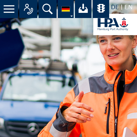
DE
EN
Suche
Ihr Download-C
Übersicht