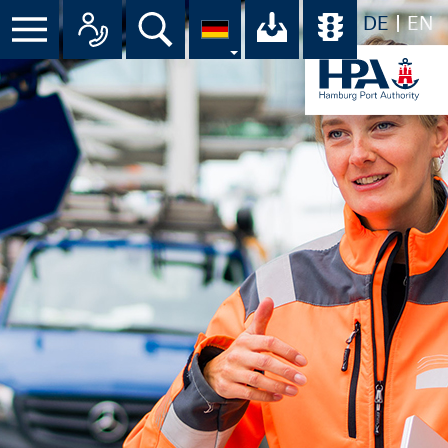
DE
EN
Suche
Ihr Download-C
Übersicht