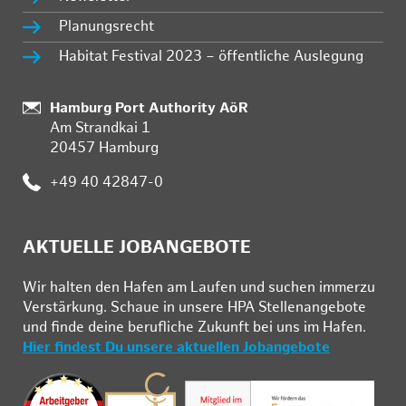
Planungsrecht
Habitat Festival 2023 – öffentliche Auslegung
:
Hamburg Port Authority AöR
Am Strandkai 1
20457 Hamburg
:
+49 40 42847-0
AKTUELLE JOBANGEBOTE
Wir hal­ten den Ha­fen am Lau­fen und su­chen im­mer­zu
Ver­stär­kung. Schau­e in un­se­re HPA Stel­len­an­ge­bo­te
und fin­de deine be­ruf­li­che Zu­kunft bei uns im Ha­fen.
Hier findest Du unsere aktuellen Jobangebote