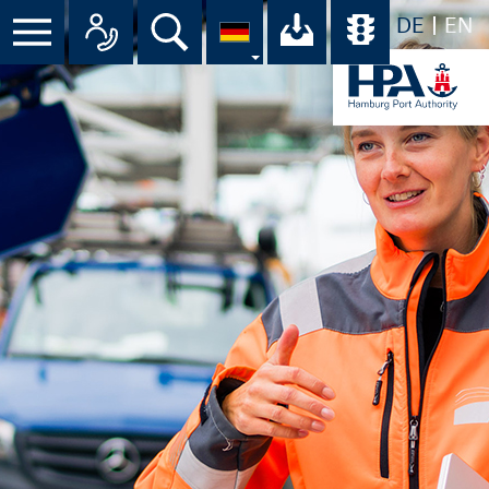
DE
EN
Menü
Alle Ansprechpartner im Überbli
Suche
Ihr Download-C
Übersicht