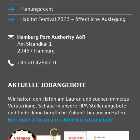
Planungsrecht
Habitat Festival 2023 – öffentliche Auslegung
Standort:
Hamburg Port Authority AöR
Am Strandkai 1
20457 Hamburg
Telefon:
+49 40 42847-0
AKTUELLE JOBANGEBOTE
Wir hal­ten den Ha­fen am Lau­fen und su­chen im­mer­zu
Ver­stär­kung. Schau­e in un­se­re HPA Stel­len­an­ge­bo­te
und fin­de deine be­ruf­li­che Zu­kunft bei uns im Ha­fen.
Hier findest Du unsere aktuellen Jobangebote