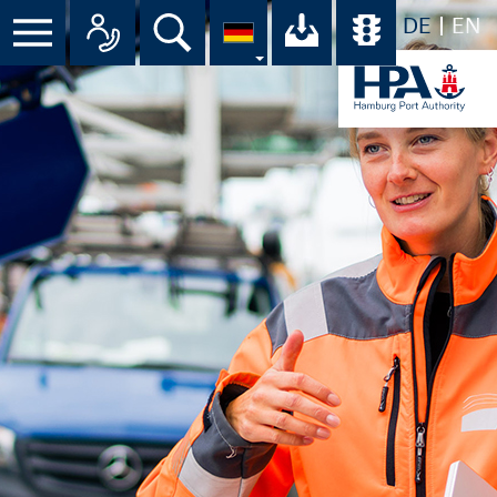
DE
EN
Menü
Alle Ansprechpartner im Überbli
Suche
Ihr Download-C
Übersicht