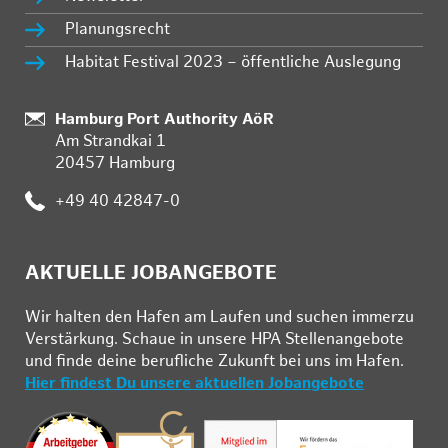
Planungsrecht
Habitat Festival 2023 – öffentliche Auslegung
:
Hamburg Port Authority AöR
Am Strandkai 1
20457 Hamburg
:
+49 40 42847-0
AKTUELLE JOBANGEBOTE
Wir hal­ten den Ha­fen am Lau­fen und su­chen im­mer­zu
Ver­stär­kung. Schau­e in un­se­re HPA Stel­len­an­ge­bo­te
und fin­de deine be­ruf­li­che Zu­kunft bei uns im Ha­fen.
Hier findest Du unsere aktuellen Jobangebote