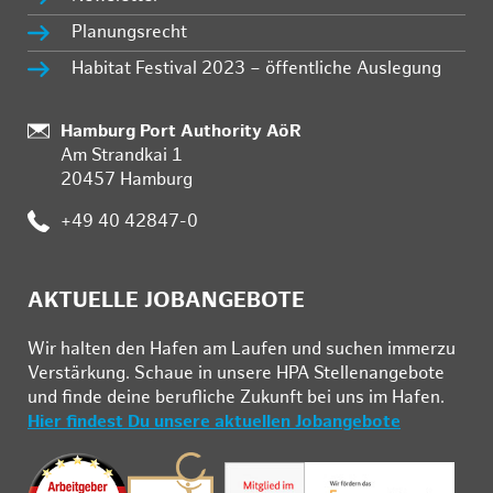
Planungsrecht
Habitat Festival 2023 – öffentliche Auslegung
Standort:
Hamburg Port Authority AöR
Am Strandkai 1
20457 Hamburg
Telefon:
+49 40 42847-0
AKTUELLE JOBANGEBOTE
Wir hal­ten den Ha­fen am Lau­fen und su­chen im­mer­zu
Ver­stär­kung. Schau­e in un­se­re HPA Stel­len­an­ge­bo­te
und fin­de deine be­ruf­li­che Zu­kunft bei uns im Ha­fen.
Hier findest Du unsere aktuellen Jobangebote