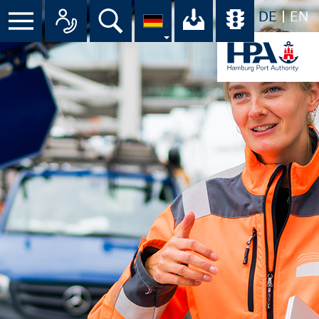
DE
EN
Suche
Ihr Download-C
Übersicht