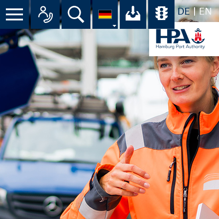
DE
EN
Menü
Alle Ansprechpartner im Überbli
Suche
Ihr Download-C
Übersicht