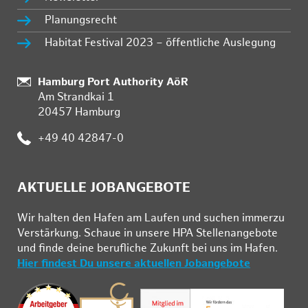
Planungsrecht
Habitat Festival 2023 – öffentliche Auslegung
:
Hamburg Port Authority AöR
Am Strandkai 1
20457 Hamburg
:
+49 40 42847-0
AKTUELLE JOBANGEBOTE
Wir hal­ten den Ha­fen am Lau­fen und su­chen im­mer­zu
Ver­stär­kung. Schau­e in un­se­re HPA Stel­len­an­ge­bo­te
und fin­de deine be­ruf­li­che Zu­kunft bei uns im Ha­fen.
Hier findest Du unsere aktuellen Jobangebote