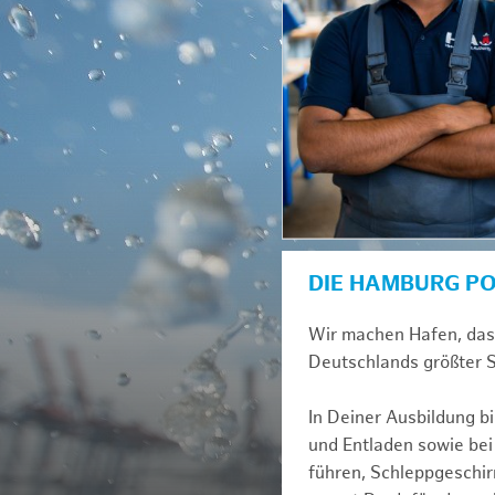
DIE HAMBURG P
Wir machen Hafen, das i
Deutschlands größter S
In Deiner Ausbildung b
und Entladen sowie be
führen, Schleppgeschir