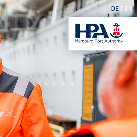
DE
EN