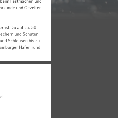
ck beim Festmachen und
Fahrkunde und Gezeiten
ernst Du auf ca. 50
brechern und Schuten.
 und Schleusen bis zu
 Hamburger Hafen rund
d.