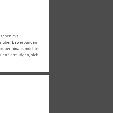
nschen mit
er über Bewerbungen
arüber hinaus möchten
auen* ermutigen, sich