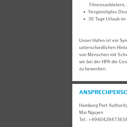
Fitnessanbietern,
Vergünstigtes Deu
30 Tage Urlaub im 
Unser Hafen ist ein Sy
unterschiedlichen Hin
von Menschen mit Schw
wir bei der HPA die Ge
zu bewerben.
ANSPRECHPERS
Hamburg Port Authorit
Mai Nguyen
Tel.: +494042847365