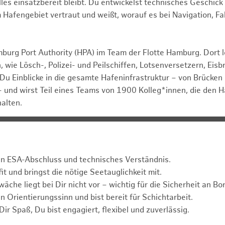
alles einsatzbereit bleibt. Du entwickelst technisches Geschi
m Hafengebiet vertraut und weißt, worauf es bei Navigation, 
mburg Port Authority (HPA) im Team der Flotte Hamburg. Dort l
 wie Lösch-, Polizei- und Peilschiffen, Lotsenversetzern, Eis
Du Einblicke in die gesamte Hafeninfrastruktur – von Brücken
 und wirst Teil eines Teams von 1900 Kolleg*innen, die den
halten.
en ESA-Abschluss und technisches Verständnis.
fit und bringst die nötige Seetauglichkeit mit.
che liegt bei Dir nicht vor – wichtig für die Sicherheit an Bor
n Orientierungssinn und bist bereit für Schichtarbeit.
ir Spaß, Du bist engagiert, flexibel und zuverlässig.