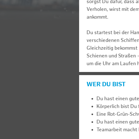
sorgst Du dafür, dass 
Verholen, wirst mit de
ankommt.
Du startest bei der Ha
verschiedenen Schiffen,
Gleichzeitig bekommst 
Schienen und Straßen –
um die Uhr am Laufen 
WER DU BIST
Du hast einen gut
Körperlich bist Du 
Eine Rot-Grün-Schwä
Du hast einen gute
Teamarbeit macht D