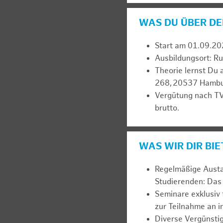
WAS DU ÜBER DE
Start am 01.09.20
Ausbildungsort: 
Theorie lernst Du 
268, 20537 Hambu
Vergütung nach TV
brutto.
WAS WIR DIR BI
Regelmäßige Austa
Studierenden: Das 
Seminare exklusiv 
zur Teilnahme an 
Diverse Vergünsti