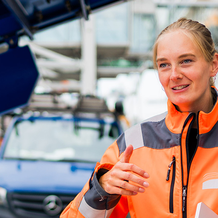
d-Center der HPA
cht aller Verkehrsmeldungen im Hafen am