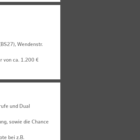
 (BS27), Wendenstr.
r von ca. 1.200 €
rufe und Dual
ung, sowie die Chance
te bei z.B.