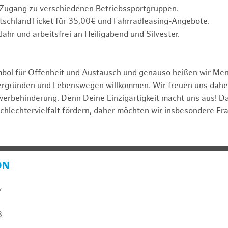
 Zugang zu verschiedenen Betriebssportgruppen.
tschlandTicket für 35,00€ und Fahrradleasing-Angebote.
Jahr und arbeitsfrei an Heiligabend und Silvester.
mbol für Offenheit und Austausch und genauso heißen wir Me
tergründen und Lebenswegen willkommen. Wir freuen uns dah
erbehinderung. Denn Deine Einzigartigkeit macht uns aus! D
schlechtervielfalt fördern, daher möchten wir insbesondere Fr
ON
y
8