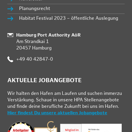
Planungsrecht
Habitat Festival 2023 – öffentliche Auslegung
:
Hamburg Port Authority AöR
Am Strandkai 1
20457 Hamburg
:
+49 40 42847-0
AKTUELLE JOBANGEBOTE
Wir hal­ten den Ha­fen am Lau­fen und su­chen im­mer­zu
Ver­stär­kung. Schau­e in un­se­re HPA Stel­len­an­ge­bo­te
und fin­de deine be­ruf­li­che Zu­kunft bei uns im Ha­fen.
Hier findest Du unsere aktuellen Jobangebote