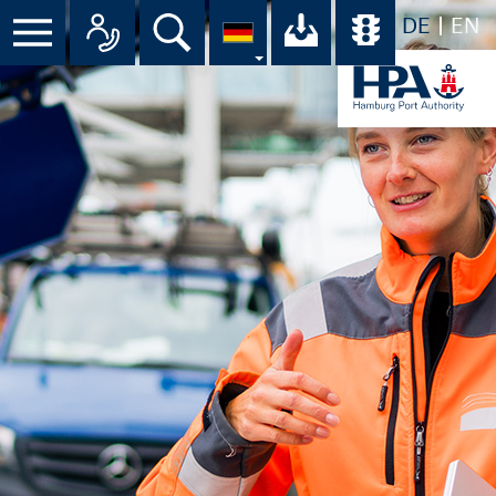
DE
EN
Suche
Ihr Download-C
Übersicht