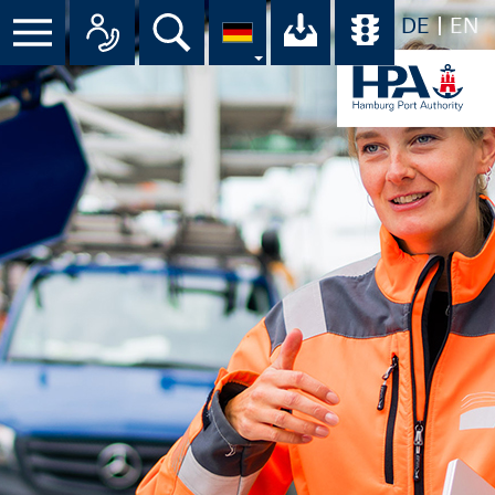
DE
EN
Menü
Alle Ansprechpartner im Überbli
Suche
Ihr Download-C
Übersicht