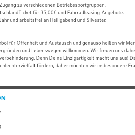
 Zugang zu verschiedenen Betriebssportgruppen.
tschlandTicket für 35,00€ und Fahrradleasing-Angebote.
Jahr und arbeitsfrei an Heiligabend und Silvester.
mbol für Offenheit und Austausch und genauso heißen wir Me
tergründen und Lebenswegen willkommen. Wir freuen uns dah
erbehinderung. Denn Deine Einzigartigkeit macht uns aus! D
schlechtervielfalt fördern, daher möchten wir insbesondere Fr
ON
y
8