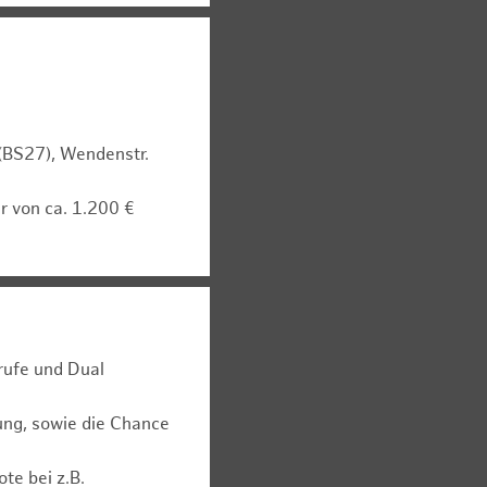
 (BS27), Wendenstr.
r von ca. 1.200 €
rufe und Dual
ung, sowie die Chance
te bei z.B.