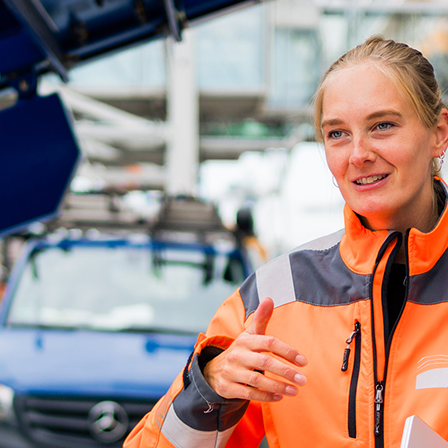
d-Center der HPA
cht aller Verkehrsmeldungen im Hafen am