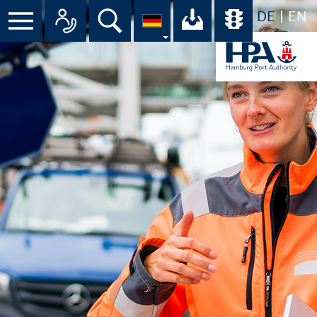
DE
EN
Menü
Alle Ansprechpartner im Überbli
Suche
Ihr Download-C
Übersicht