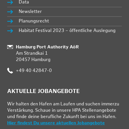
Data
Newsletter
Planungsrecht
Habitat Festival 2023 – öffentliche Auslegung
:
Hamburg Port Authority AöR
Am Strandkai 1
20457 Hamburg
:
+49 40 42847-0
AKTUELLE JOBANGEBOTE
Wir hal­ten den Ha­fen am Lau­fen und su­chen im­mer­zu
Ver­stär­kung. Schau­e in un­se­re HPA Stel­len­an­ge­bo­te
und fin­de deine be­ruf­li­che Zu­kunft bei uns im Ha­fen.
Hier findest Du unsere aktuellen Jobangebote