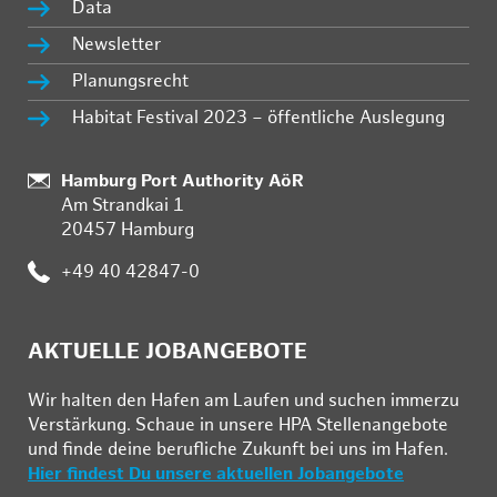
Data
Newsletter
Planungsrecht
Habitat Festival 2023 – öffentliche Auslegung
Standort:
Hamburg Port Authority AöR
Am Strandkai 1
20457 Hamburg
Telefon:
+49 40 42847-0
AKTUELLE JOBANGEBOTE
Wir hal­ten den Ha­fen am Lau­fen und su­chen im­mer­zu
Ver­stär­kung. Schau­e in un­se­re HPA Stel­len­an­ge­bo­te
und fin­de deine be­ruf­li­che Zu­kunft bei uns im Ha­fen.
Hier findest Du unsere aktuellen Jobangebote