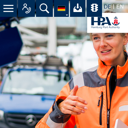
DE
EN
Suche
Ihr Download-C
Übersicht