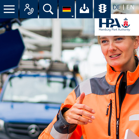
DE
EN
Menü
Alle Ansprechpartner im Überbli
Suche
Ihr Download-C
Übersicht