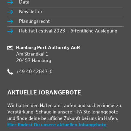
Data
Newsletter
Planungsrecht
Habitat Festival 2023 – öffentliche Auslegung
:
Hamburg Port Authority AöR
Am Strandkai 1
20457 Hamburg
:
+49 40 42847-0
AKTUELLE JOBANGEBOTE
Wir hal­ten den Ha­fen am Lau­fen und su­chen im­mer­zu
Ver­stär­kung. Schau­e in un­se­re HPA Stel­len­an­ge­bo­te
und fin­de deine be­ruf­li­che Zu­kunft bei uns im Ha­fen.
Hier findest Du unsere aktuellen Jobangebote