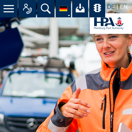
DE
EN
Suche
Ihr Download-C
Übersicht