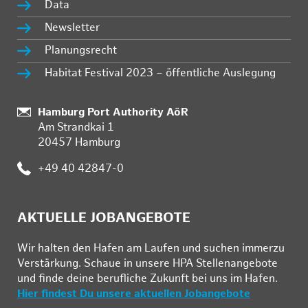
Data
Newsletter
Planungsrecht
Habitat Festival 2023 – öffentliche Auslegung
Standort:
Hamburg Port Authority AöR
Am Strandkai 1
20457 Hamburg
Telefon:
+49 40 42847-0
AKTUELLE JOBANGEBOTE
Wir hal­ten den Ha­fen am Lau­fen und su­chen im­mer­zu
Ver­stär­kung. Schau­e in un­se­re HPA Stel­len­an­ge­bo­te
und fin­de deine be­ruf­li­che Zu­kunft bei uns im Ha­fen.
Hier findest Du unsere aktuellen Jobangebote