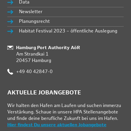
Data
Newsletter
Planungsrecht
Habitat Festival 2023 – öffentliche Auslegung
Standort:
Hamburg Port Authority AöR
Am Strandkai 1
20457 Hamburg
Telefon:
+49 40 42847-0
AKTUELLE JOBANGEBOTE
Wir hal­ten den Ha­fen am Lau­fen und su­chen im­mer­zu
Ver­stär­kung. Schau­e in un­se­re HPA Stel­len­an­ge­bo­te
und fin­de deine be­ruf­li­che Zu­kunft bei uns im Ha­fen.
Hier findest Du unsere aktuellen Jobangebote