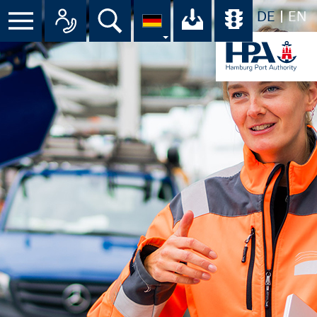
DE
EN
Suche
Ihr Download-C
Übersicht