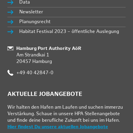
Data
Newsletter
Planungsrecht
Habitat Festival 2023 – öffentliche Auslegung
:
Hamburg Port Authority AöR
Am Strandkai 1
20457 Hamburg
:
+49 40 42847-0
AKTUELLE JOBANGEBOTE
Wir hal­ten den Ha­fen am Lau­fen und su­chen im­mer­zu
Ver­stär­kung. Schau­e in un­se­re HPA Stel­len­an­ge­bo­te
und fin­de deine be­ruf­li­che Zu­kunft bei uns im Ha­fen.
Hier findest Du unsere aktuellen Jobangebote