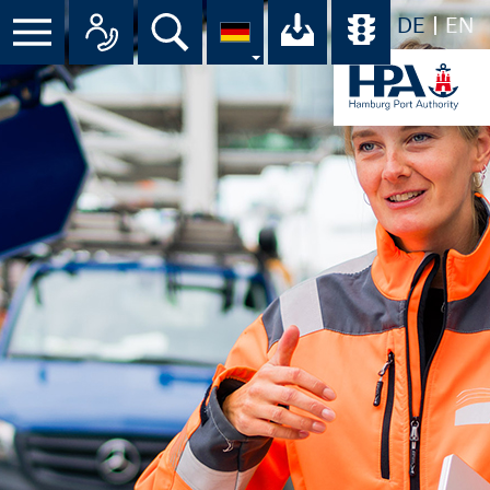
DE
EN
Menü
Alle Ansprechpartner im Überbli
Suche
Ihr Download-C
Übersicht