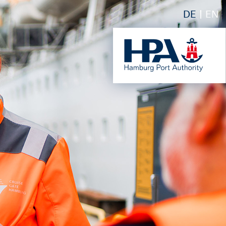
DE
EN