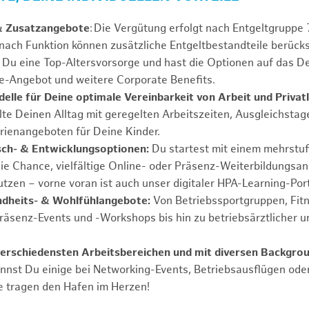
& Zusatzangebote
: Die Vergütung erfolgt nach Entgeltgrupp
 nach Funktion können zusätzliche Entgeltbestandteile berücks
Du eine Top-Altersvorsorge und hast die Optionen auf das De
e-Angebot und weitere Corporate Benefits.
elle für Deine optimale Vereinbarkeit von Arbeit und Privat
lte Deinen Alltag mit geregelten Arbeitszeiten, Ausgleichstag
rienangeboten für Deine Kinder.
ch- & Entwicklungsoptionen:
Du startest mit einem mehrstu
ie Chance, vielfältige Online- oder Präsenz-Weiterbildungsa
tzen – vorne voran ist auch unser digitaler HPA-Learning-Port
ndheits- & Wohlfühlangebote:
Von Betriebssportgruppen, Fit
Präsenz-Events und -Workshops bis hin zu betriebsärztlicher u
verschiedensten Arbeitsbereichen und mit diversen Backgro
annst Du einige bei Networking-Events, Betriebsausflügen od
e tragen den Hafen im Herzen!