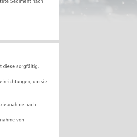
astete Sediment nach
 diese sorgfältig.
reinrichtungen, um sie
etriebnahme nach
ennahme von