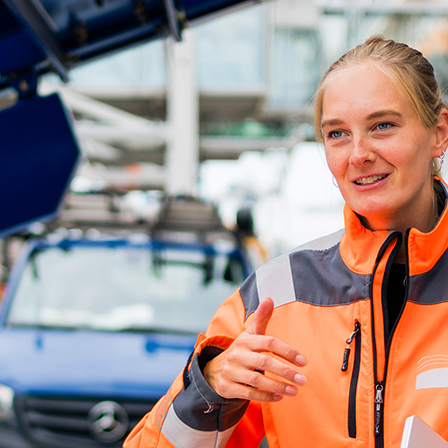
ick
d-Center der HPA
cht aller Verkehrsmeldungen im Hafen am