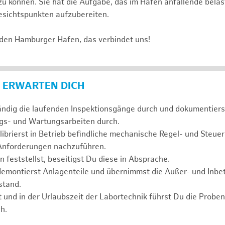
n zu können. Sie hat die Aufgabe, das im Hafen anfallende bel
sichtspunkten aufzubereiten.
 den Hamburger Hafen, das verbindet uns!
 ERWARTEN DICH
ändig die laufenden Inspektionsgänge durch und dokumentierst
ngs- und Wartungsarbeiten durch.
alibrierst in Betrieb befindliche mechanische Regel- und Steue
 Anforderungen nachzuführen.
feststellst, beseitigst Du diese in Absprache.
demontierst Anlagenteile und übernimmst die Außer- und Inb
stand.
t und in der Urlaubszeit der Labortechnik führst Du die Prob
h.