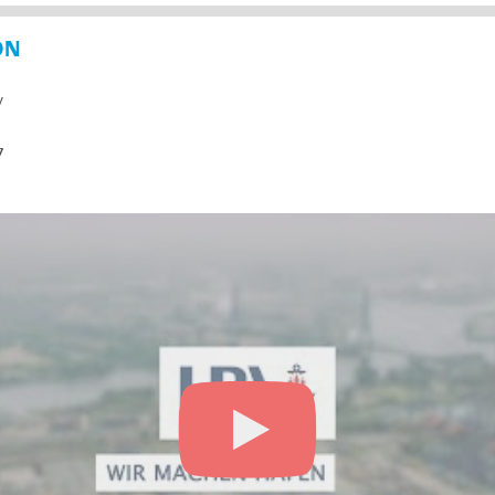
ON
y
7