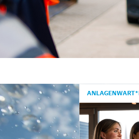
unkte anzeigen/schließen
ANLAGENWART*I