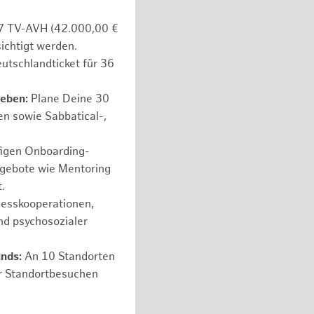
e 7 TV-AVH (42.000,00 €
ichtigt werden.
utschlandticket für 36
leben:
Plane Deine 30
en sowie Sabbatical-,
figen Onboarding-
ngebote wie Mentoring
.
nesskooperationen,
nd psychosozialer
unds:
An 10 Standorten
er Standortbesuchen