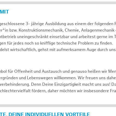
 MIT
geschlossene 3- jährige Ausbildung aus einem der folgenden 
er*in bzw. Konstruktionsmechanik, Chemie, Anlagenmechanik 
htbetrieb uneingeschränkt einsetzbar und arbeitest gerne im 
gen für jedes noch so knifflige technische Problem zu finden.
delst wirtschaftlich, gehst mit aufmerksamem Auge durch uns
mbol für Offenheit und Austausch und genauso heißen wir Me
tergründen und Lebenswegen willkommen. Wir freuen uns dah
erbehinderung. Denn Deine Einzigartigkeit macht uns aus! D
schlechtervielfalt fördern, daher möchten wir insbesondere Fr
E, DEINE INDIVIDUELLEN VORTEILE