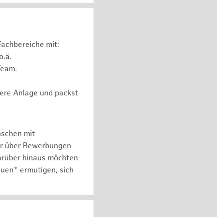
Fachbereiche mit:
o.ä.
Team.
ere Anlage und packst
nschen mit
er über Bewerbungen
arüber hinaus möchten
auen* ermutigen, sich