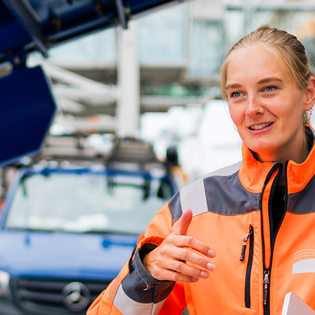
d-Center der HPA
cht aller Verkehrsmeldungen im Hafen am