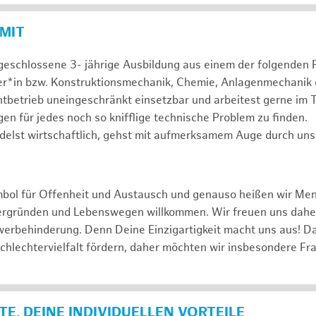
 MIT
geschlossene 3- jährige Ausbildung aus einem der folgenden 
er*in bzw. Konstruktionsmechanik, Chemie, Anlagenmechanik 
htbetrieb uneingeschränkt einsetzbar und arbeitest gerne im 
gen für jedes noch so knifflige technische Problem zu finden.
delst wirtschaftlich, gehst mit aufmerksamem Auge durch uns
mbol für Offenheit und Austausch und genauso heißen wir Me
tergründen und Lebenswegen willkommen. Wir freuen uns dah
erbehinderung. Denn Deine Einzigartigkeit macht uns aus! D
schlechtervielfalt fördern, daher möchten wir insbesondere Fr
E, DEINE INDIVIDUELLEN VORTEILE