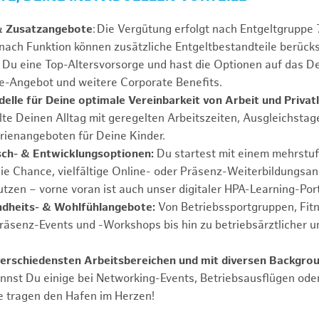
& Zusatzangebote
: Die Vergütung erfolgt nach Entgeltgrupp
 nach Funktion können zusätzliche Entgeltbestandteile berücks
Du eine Top-Altersvorsorge und hast die Optionen auf das De
e-Angebot und weitere Corporate Benefits.
elle für Deine optimale Vereinbarkeit von Arbeit und Privat
lte Deinen Alltag mit geregelten Arbeitszeiten, Ausgleichstag
rienangeboten für Deine Kinder.
ch- & Entwicklungsoptionen:
Du startest mit einem mehrstu
ie Chance, vielfältige Online- oder Präsenz-Weiterbildungsa
tzen – vorne voran ist auch unser digitaler HPA-Learning-Port
ndheits- & Wohlfühlangebote:
Von Betriebssportgruppen, Fit
Präsenz-Events und -Workshops bis hin zu betriebsärztlicher u
verschiedensten Arbeitsbereichen und mit diversen Backgro
annst Du einige bei Networking-Events, Betriebsausflügen od
e tragen den Hafen im Herzen!