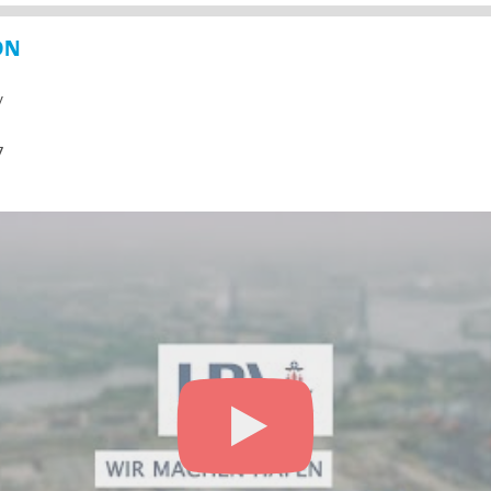
ON
y
7