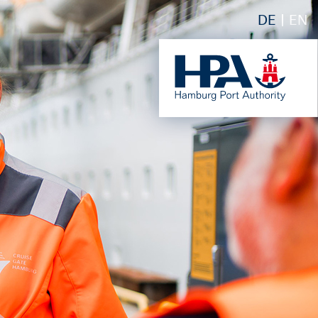
DE
EN