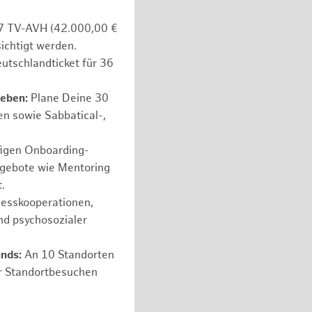
e 7 TV-AVH (42.000,00 €
ichtigt werden.
utschlandticket für 36
leben:
Plane Deine 30
en sowie Sabbatical-,
figen Onboarding-
ngebote wie Mentoring
.
nesskooperationen,
nd psychosozialer
unds:
An 10 Standorten
er Standortbesuchen