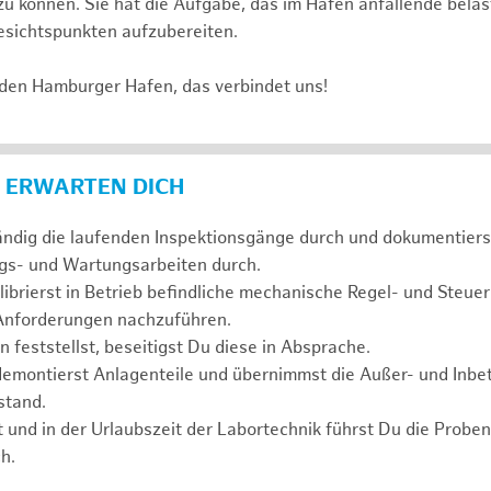
n zu können. Sie hat die Aufgabe, das im Hafen anfallende bel
sichtspunkten aufzubereiten.
 den Hamburger Hafen, das verbindet uns!
 ERWARTEN DICH
ändig die laufenden Inspektionsgänge durch und dokumentierst
ngs- und Wartungsarbeiten durch.
alibrierst in Betrieb befindliche mechanische Regel- und Steue
 Anforderungen nachzuführen.
feststellst, beseitigst Du diese in Absprache.
demontierst Anlagenteile und übernimmst die Außer- und Inb
stand.
t und in der Urlaubszeit der Labortechnik führst Du die Prob
h.