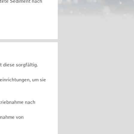
astete Sediment nach
 diese sorgfältig.
reinrichtungen, um sie
etriebnahme nach
ennahme von