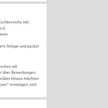
Fachbereiche mit:
o.ä.
Team.
ere Anlage und packst
nschen mit
er über Bewerbungen
arüber hinaus möchten
auen* ermutigen, sich