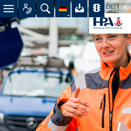
DE
EN
Suche
Ihr Download-C
Übersicht