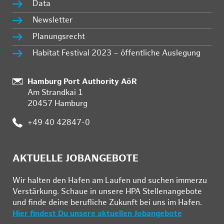
Data
Newsletter
Planungsrecht
Habitat Festival 2023 – öffentliche Auslegung
Standort:
Hamburg Port Authority AöR
Am Strandkai 1
20457 Hamburg
Telefon:
+49 40 42847-0
AKTUELLE JOBANGEBOTE
Wir hal­ten den Ha­fen am Lau­fen und su­chen im­mer­zu
Ver­stär­kung. Schau­e in un­se­re HPA Stel­len­an­ge­bo­te
und fin­de deine be­ruf­li­che Zu­kunft bei uns im Ha­fen.
Hier findest Du unsere aktuellen Jobangebote