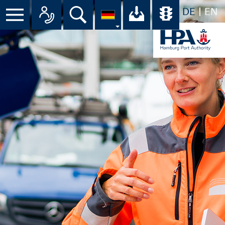
DE
EN
Menü
Alle Ansprechpartner im Überbli
Suche
Ihr Download-C
Übersicht