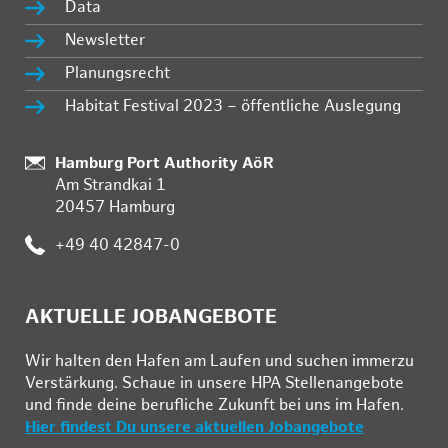
Data
Newsletter
Planungsrecht
Habitat Festival 2023 – öffentliche Auslegung
:
Hamburg Port Authority AöR
Am Strandkai 1
20457 Hamburg
:
+49 40 42847-0
AKTUELLE JOBANGEBOTE
Wir hal­ten den Ha­fen am Lau­fen und su­chen im­mer­zu
Ver­stär­kung. Schau­e in un­se­re HPA Stel­len­an­ge­bo­te
und fin­de deine be­ruf­li­che Zu­kunft bei uns im Ha­fen.
Hier findest Du unsere aktuellen Jobangebote