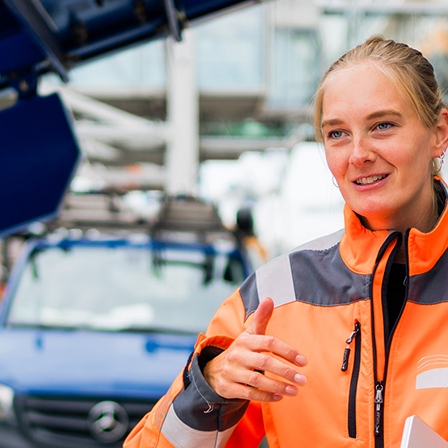
d-Center der HPA
cht aller Verkehrsmeldungen im Hafen am