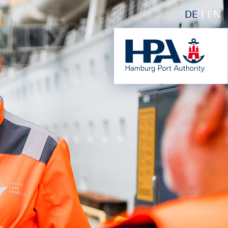
DE
EN