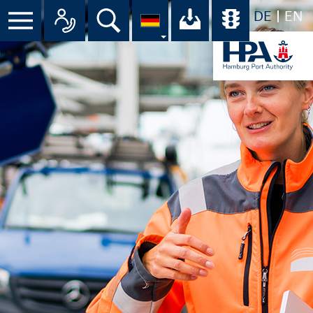
DE
EN
Suche
Ihr Download-C
Übersicht