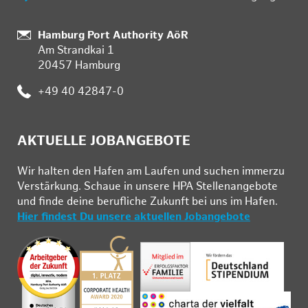
:
Hamburg Port Authority AöR
Am Strandkai 1
20457 Hamburg
:
+49 40 42847-0
AKTUELLE JOBANGEBOTE
Wir hal­ten den Ha­fen am Lau­fen und su­chen im­mer­zu
Ver­stär­kung. Schau­e in un­se­re HPA Stel­len­an­ge­bo­te
und fin­de deine be­ruf­li­che Zu­kunft bei uns im Ha­fen.
Hier findest Du unsere aktuellen Jobangebote