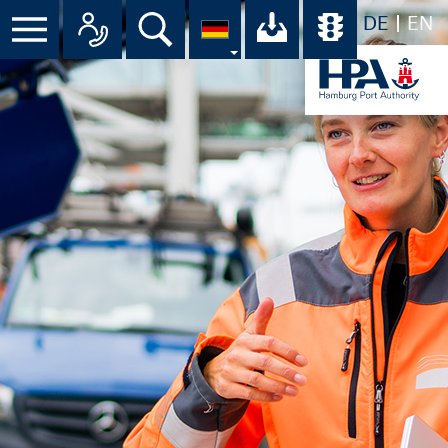
DE
EN
Suche
Ihr Download-C
Übersicht