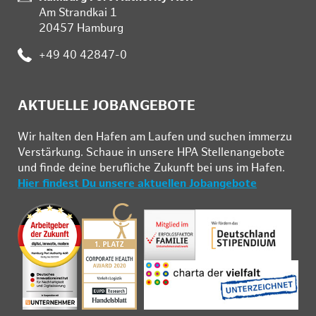
Am Strandkai 1
20457 Hamburg
Telefon:
+49 40 42847-0
AKTUELLE JOBANGEBOTE
Wir hal­ten den Ha­fen am Lau­fen und su­chen im­mer­zu
Ver­stär­kung. Schau­e in un­se­re HPA Stel­len­an­ge­bo­te
und fin­de deine be­ruf­li­che Zu­kunft bei uns im Ha­fen.
Hier findest Du unsere aktuellen Jobangebote