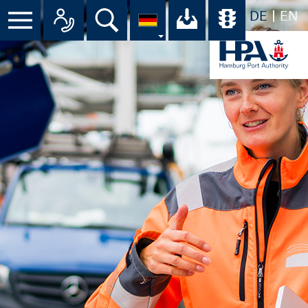
DE
EN
Suche
Ihr Download-C
Übersicht