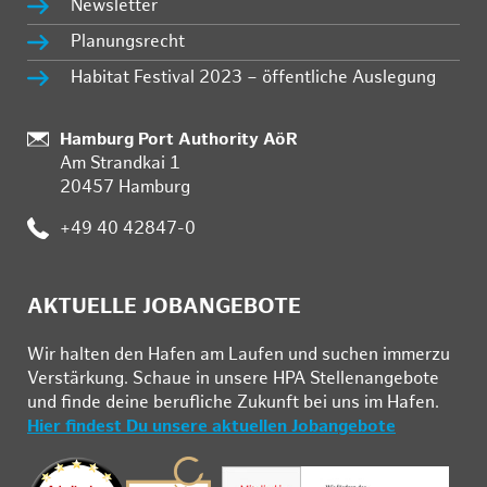
Newsletter
Planungsrecht
Habitat Festival 2023 – öffentliche Auslegung
Standort:
Hamburg Port Authority AöR
Am Strandkai 1
20457 Hamburg
Telefon:
+49 40 42847-0
AKTUELLE JOBANGEBOTE
Wir hal­ten den Ha­fen am Lau­fen und su­chen im­mer­zu
Ver­stär­kung. Schau­e in un­se­re HPA Stel­len­an­ge­bo­te
und fin­de deine be­ruf­li­che Zu­kunft bei uns im Ha­fen.
Hier findest Du unsere aktuellen Jobangebote