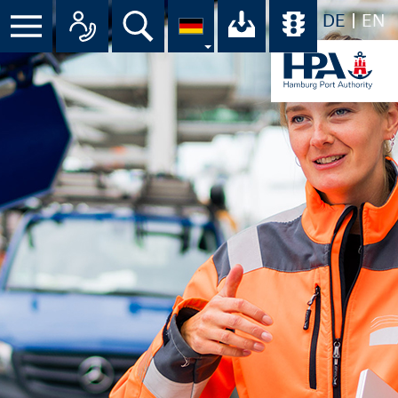
DE
EN
Suche
Ihr Download-C
Übersicht