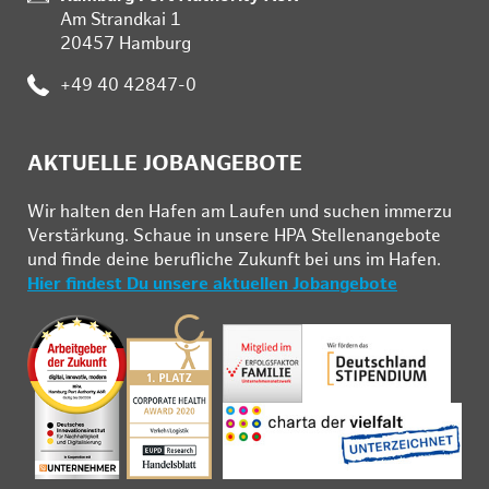
Am Strandkai 1
20457 Hamburg
Telefon:
+49 40 42847-0
AKTUELLE JOBANGEBOTE
Wir hal­ten den Ha­fen am Lau­fen und su­chen im­mer­zu
Ver­stär­kung. Schau­e in un­se­re HPA Stel­len­an­ge­bo­te
und fin­de deine be­ruf­li­che Zu­kunft bei uns im Ha­fen.
Hier findest Du unsere aktuellen Jobangebote