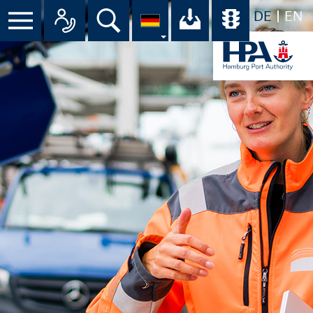
DE
EN
Menü
Alle Ansprechpartner im Überbli
Suche
Ihr Download-C
Übersicht