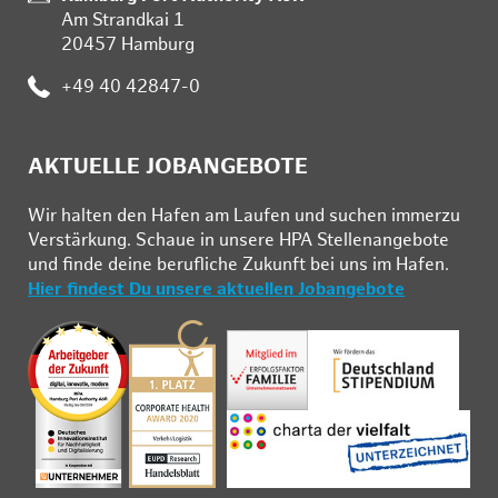
Am Strandkai 1
20457 Hamburg
:
+49 40 42847-0
AKTUELLE JOBANGEBOTE
Wir hal­ten den Ha­fen am Lau­fen und su­chen im­mer­zu
Ver­stär­kung. Schau­e in un­se­re HPA Stel­len­an­ge­bo­te
und fin­de deine be­ruf­li­che Zu­kunft bei uns im Ha­fen.
Hier findest Du unsere aktuellen Jobangebote