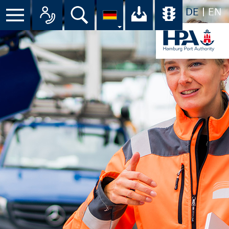
DE
EN
Suche
Ihr Download-C
Übersicht