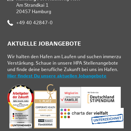
Am Strandkai 1
20457 Hamburg
Telefon:
+49 40 42847-0
AKTUELLE JOBANGEBOTE
Wir hal­ten den Ha­fen am Lau­fen und su­chen im­mer­zu
Ver­stär­kung. Schau­e in un­se­re HPA Stel­len­an­ge­bo­te
und fin­de deine be­ruf­li­che Zu­kunft bei uns im Ha­fen.
Hier findest Du unsere aktuellen Jobangebote