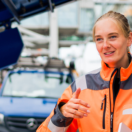
ick
d-Center der HPA
cht aller Verkehrsmeldungen im Hafen am