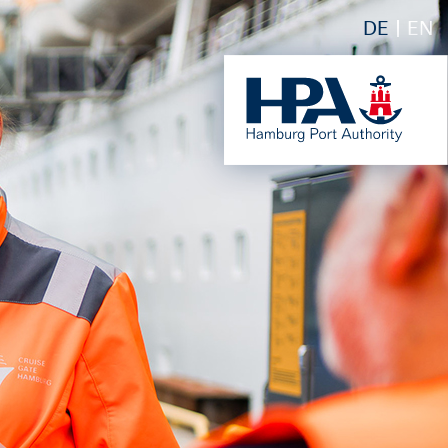
DE
EN