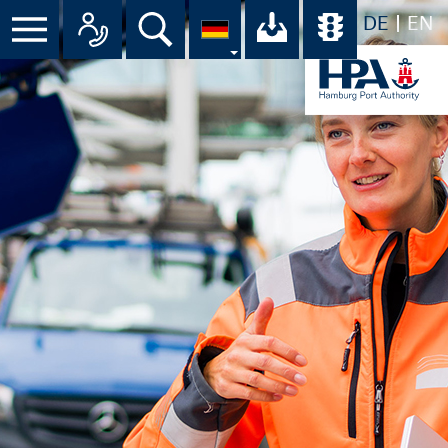
DE
EN
Suche
Ihr Download-C
Übersicht