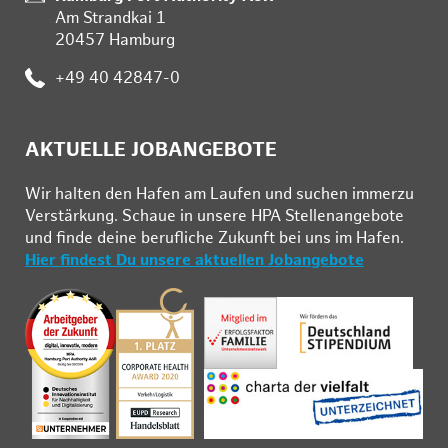
Am Strandkai 1
20457 Hamburg
Telefon:
+49 40 42847-0
AKTUELLE JOBANGEBOTE
Wir hal­ten den Ha­fen am Lau­fen und su­chen im­mer­zu
Ver­stär­kung. Schau­e in un­se­re HPA Stel­len­an­ge­bo­te
und fin­de deine be­ruf­li­che Zu­kunft bei uns im Ha­fen.
Hier findest Du unsere aktuellen Jobangebote