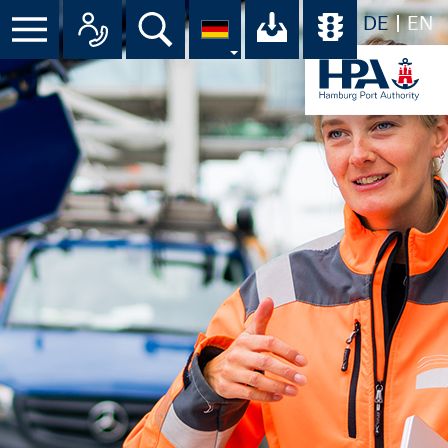
DE
EN
Menü
Alle Ansprechpartner im Überbli
Suche
Ihr Download-C
Übersicht