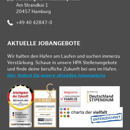
Am Strandkai 1
20457 Hamburg
:
+49 40 42847-0
AKTUELLE JOBANGEBOTE
Wir hal­ten den Ha­fen am Lau­fen und su­chen im­mer­zu
Ver­stär­kung. Schau­e in un­se­re HPA Stel­len­an­ge­bo­te
und fin­de deine be­ruf­li­che Zu­kunft bei uns im Ha­fen.
Hier findest Du unsere aktuellen Jobangebote