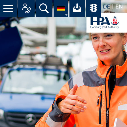
DE
EN
Menü
Alle Ansprechpartner im Überbli
Suche
Ihr Download-C
Übersicht