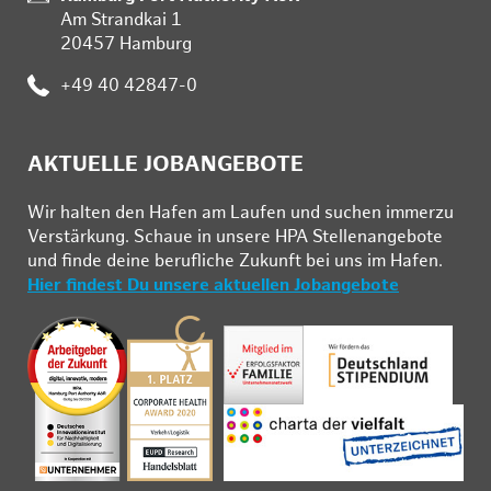
Am Strandkai 1
20457 Hamburg
:
+49 40 42847-0
AKTUELLE JOBANGEBOTE
Wir hal­ten den Ha­fen am Lau­fen und su­chen im­mer­zu
Ver­stär­kung. Schau­e in un­se­re HPA Stel­len­an­ge­bo­te
und fin­de deine be­ruf­li­che Zu­kunft bei uns im Ha­fen.
Hier findest Du unsere aktuellen Jobangebote