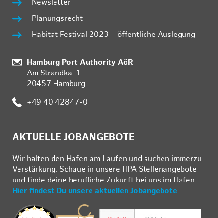
Newsletter
Planungsrecht
Habitat Festival 2023 – öffentliche Auslegung
:
Hamburg Port Authority AöR
Am Strandkai 1
20457 Hamburg
:
+49 40 42847-0
AKTUELLE JOBANGEBOTE
Wir hal­ten den Ha­fen am Lau­fen und su­chen im­mer­zu
Ver­stär­kung. Schau­e in un­se­re HPA Stel­len­an­ge­bo­te
und fin­de deine be­ruf­li­che Zu­kunft bei uns im Ha­fen.
Hier findest Du unsere aktuellen Jobangebote