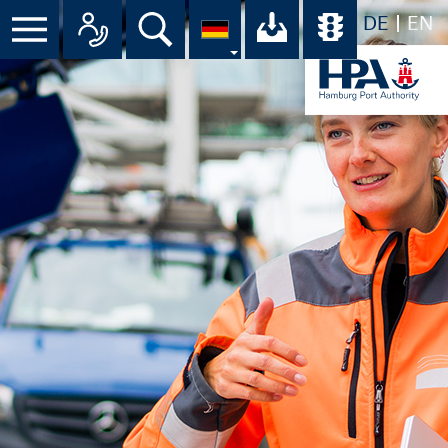
DE
EN
Menü
Alle Ansprechpartner im Überbli
Suche
Ihr Download-C
Übersicht