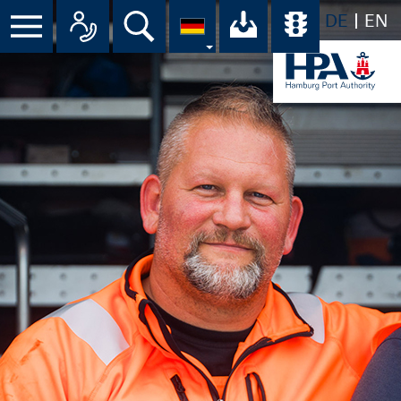
DE
EN
Menü
Alle Ansprechpartner im Überbli
Suche
Ihr Download-C
Übersicht