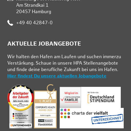
Am Strandkai 1
20457 Hamburg
:
+49 40 42847-0
AKTUELLE JOBANGEBOTE
Wir hal­ten den Ha­fen am Lau­fen und su­chen im­mer­zu
Ver­stär­kung. Schau­e in un­se­re HPA Stel­len­an­ge­bo­te
und fin­de deine be­ruf­li­che Zu­kunft bei uns im Ha­fen.
Hier findest Du unsere aktuellen Jobangebote