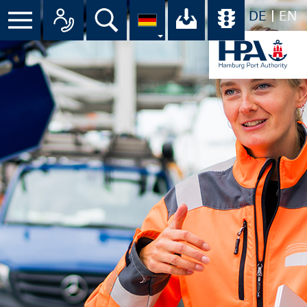
DE
EN
Menü
Alle Ansprechpartner im Überbli
Suche
Ihr Download-C
Übersicht