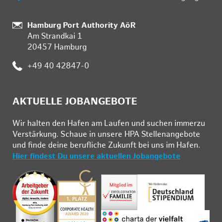
:
Hamburg Port Authority AöR
Am Strandkai 1
20457 Hamburg
:
+49 40 42847-0
AKTUELLE JOBANGEBOTE
Wir hal­ten den Ha­fen am Lau­fen und su­chen im­mer­zu
Ver­stär­kung. Schau­e in un­se­re HPA Stel­len­an­ge­bo­te
und fin­de deine be­ruf­li­che Zu­kunft bei uns im Ha­fen.
Hier findest Du unsere aktuellen Jobangebote