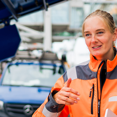
ick
d-Center der HPA
cht aller Verkehrsmeldungen im Hafen am