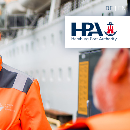
DE
EN